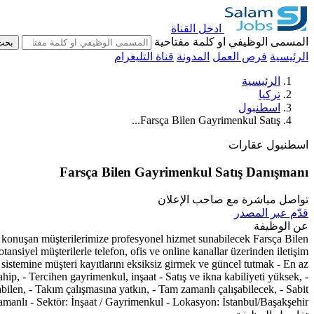
ادخل القناة
المسمى الوظيفي او كلمة مفتاحية
بحث
الرئيسية
فرص العمل
المدونة
قناة التليغرام
الرئيسية
تركيا
اسطنبول
Farsça Bilen Gayrimenkul Satış...
اسطنبول
عقارات
Farsça Bilen Gayrimenkul Satış Danışmanı
تواصل مباشرة مع صاحب الإعلان
قدّم عبر المصدر
عن الوظيفة
sça konuşan müşterilerimize profesyonel hizmet sunabilecek Farsça Bilen
nsiyel müşterilerle telefon, ofis ve online kanallar üzerinden iletişim
istemine müşteri kayıtlarını eksiksiz girmek ve güncel tutmak - En az
ahip, - Tercihen gayrimenkul, inşaat - Satış ve ikna kabiliyeti yüksek, -
abilen, - Takım çalışmasına yatkın, - Tam zamanlı çalışabilecek, - Sabit
anlı - Sektör: İnşaat / Gayrimenkul - Lokasyon: İstanbul/Başakşehir