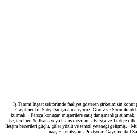
İş Tanımı İnşaat sektöründe faaliyet gösteren şirketimizin konut
Gayrimenkul Satış Danışmanı arıyoruz. Görev ve Sorumluluklar - K
kurmak, - Farsça konuşan müşterilere satış danışmanlığı sunmak, 
lise, tercihen ön lisans veya lisans mezunu, - Farsça ve Türkçe diller
İletşim becerileri güçlü, güler yüzlü ve temsil yeteneği gelişmiş, - 
maaş + komisyon - Pozisyon: Gayrimenkul Satı