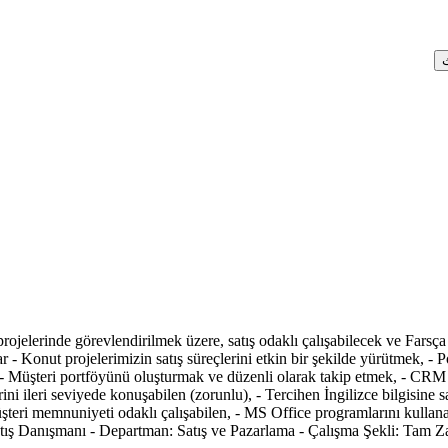
 projelerinde görevlendirilmek üzere, satış odaklı çalışabilecek ve Far
onut projelerimizin satış süreçlerini etkin bir şekilde yürütmek, - Pota
- Müşteri portföyünü oluşturmak ve düzenli olarak takip etmek, - CRM s
ini ileri seviyede konuşabilen (zorunlu), - Tercihen İngilizce bilgisine s
Müşteri memnuniyeti odaklı çalışabilen, - MS Office programlarını kullan
ş Danışmanı - Departman: Satış ve Pazarlama - Çalışma Şekli: Tam Zam