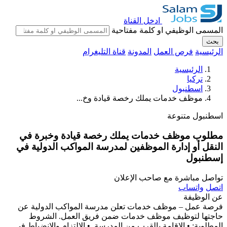
ادخل القناة
المسمى الوظيفي او كلمة مفتاحية
بحث
الرئيسية
فرص العمل
المدونة
قناة التليغرام
الرئيسية
تركيا
اسطنبول
موظف خدمات يملك رخصة قيادة وخ...
اسطنبول
متنوعة
مطلوب موظف خدمات يملك رخصة قيادة وخبرة في
النقل أو إدارة الموظفين لمدرسة المواكب الدولية في
إسطنبول
تواصل مباشرة مع صاحب الإعلان
اتصل
واتساب
عن الوظيفة
فرصة عمل – موظف خدمات تعلن مدرسة المواكب الدولية عن
حاجتها لتوظيف موظف خدمات ضمن فريق العمل. الشروط
المطلوبة: •⁠ ⁠الإقامة بالقرب من المدرسة. •⁠ ⁠الالتزام والانضباط في