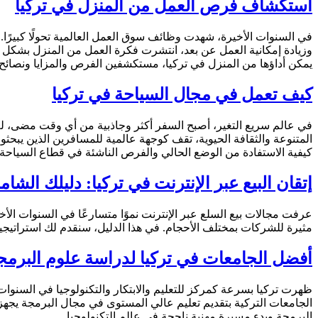
استكشاف فرص العمل من المنزل في تركيا
وزيادة إمكانية العمل عن بعد، انتشرت فكرة العمل من المنزل بشكل كبي
يمكن أداؤها من المنزل في تركيا، مستكشفين الفرص والمزايا ونصائح 
كيف تعمل في مجال السياحة في تركيا
في عالم سريع التغير، أصبح السفر أكثر وجاذبية من أي وقت مضى، لم ت
المتنوعة والثقافة الحيوية، تقف كوجهة عالمية للمسافرين الذين يبحث
كيفية الاستفادة من الوضع الحالي والفرص الناشئة في قطاع السياحة في 
إتقان البيع عبر الإنترنت في تركيا: دليلك الشام
عرفت مجالات بيع السلع عبر الإنترنت نموًا متسارعًا في السنوات الأخي
مثيرة للشركات بمختلف الأحجام. في هذا الدليل، سنقدم لك استراتيجيات
أفضل الجامعات في تركيا لدراسة علوم البرمج
ظهرت تركيا بسرعة كمركز للتعليم والابتكار والتكنولوجيا في السنوات 
الجامعات التركية بتقديم تعليم عالي المستوى في مجال البرمجة يجهز
البرمجة وبدء مسيرة مهنية ناجحة في عالم التكنولوجيا.