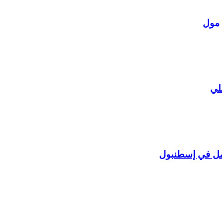
 مول
لي