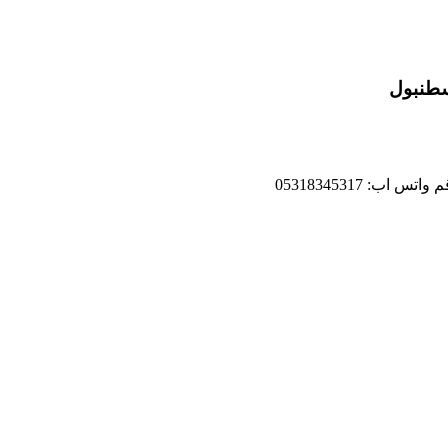
سطنبول
 05318345317