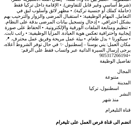
(شرط أساسي وغير قابل للتفاوض). • الإقامة داخل تركيا فقط
(حاملة كملك أو جنسية تركية). • مظهر لائق وأسلوب لبق في
التعامل. المهام الوظيفية: • استقبال المرضى والزوار والترحيب بهم
بشكل احترافي. • إدخال وتسجيل بيانات المرضى بدقة على النظام.
• تنظيم ومتابعة الملفات الورقية والإلكترونية. • الحفاظ على صورة
إيجابية واحترافية تعكس هوية العيادة. المزايا الوظيفية: • راتب ثابت.
• سيكورتا + بدل طعام. • بيئة عمل مريحة وفريق عمل محترف. 📍
مكان العمل: يني بوسنا – إسطنبول ✨ في حال توفر الشروط أعلاه،
يرجى إرسال السيرة الذاتية عبر واتساب فقط على الرقم:
+905317266194
تفاصيل الوظيفة
المجال
متنوعة
المدينة
اسطنبول، تركيا
النشر
منذ شهر
قناة التليغرام
انضم الى قناة فرص العمل على تليغرام