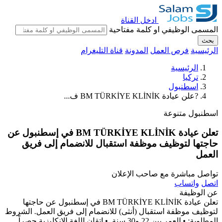
ادخل القناة
المسمى الوظيفي او كلمة مفتاحية
بحث
الرئيسية
فرص العمل
المدونة
قناة التليغرام
الرئيسية
تركيا
اسطنبول
?علن عيادة BM TÜRKİYE KLİNİK ف...
اسطنبول
متنوعة
تعلن عيادة BM TÜRKİYE KLİNİK في إسطنبول عن
حاجتها لتوظيف موظفة استقبال للانضمام إلى فريق
العمل
تواصل مباشرة مع صاحب الإعلان
اتصل
واتساب
عن الوظيفة
تعلن عيادة BM TÜRKİYE KLİNİK في إسطنبول عن حاجتها
لتوظيف موظفة استقبال (أنثى) للانضمام إلى فريق العمل. الشروط
المطلوبة: • العمر بين 22 و30 سنة. • إتقان اللغة الانكليزية حصراً