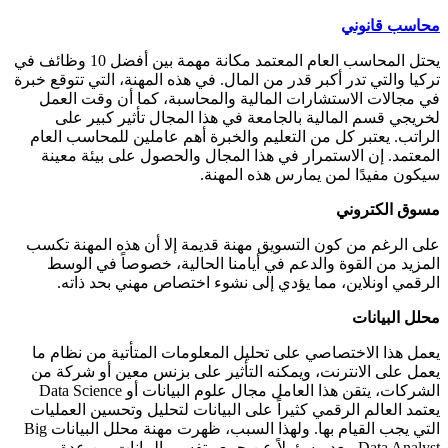
محاسب قانوني
يحتل المحاسب العام المعتمد مكانة مهمة بين أفضل 10 وظائف في
تركيا والتي تدر أكبر قدر من المال. في هذه المهنة، التي تتوقع خبرة
في مجالات الاستشارات المالية والمحاسبة، كما أن وقت العمل
لخريجي قسم المالية بالجامعة في هذا المجال تأثير كبير على
الراتب. يعتبر كل من التعليم والخبرة أهم عاملين للمحاسب العام
المعتمد. إن الاستمرار في هذا المجال والحصول على بيئة معينة
سيكون مفيدًا لمن يمارس هذه المهنة.
مسوق الكتروني
على الرغم من كون التسويق مهنة قديمة إلا أن هذه المهنة تكسب
المزيد من القوة والدعم في أيامنا الحالية، خصوصاً في الوسط
الرقمي اونلاين، مما يؤدي إلى نشوء اختصاص مهني بحد ذاته.
محلل البيانات
يعمل هذا الاختصاصي على تحليل المعلومات المتأتية من نظام ما
يعمل على الانترنت، ويمكنه التأثير على بزنس معين أو شركة من
الشركات، يتقن هذا العامل مجال علوم البيانات أو Data Science
يعتمد العالم الرقمي كثيراً على البيانات لتحليل وتحسين العمليات
التي يجب القيام بها. ولهذا السبب، ظهرت مهنة محلل البيانات Big
Data Analyst، يعد مسؤولاً عن جمع وتفسير البيانات من عدة