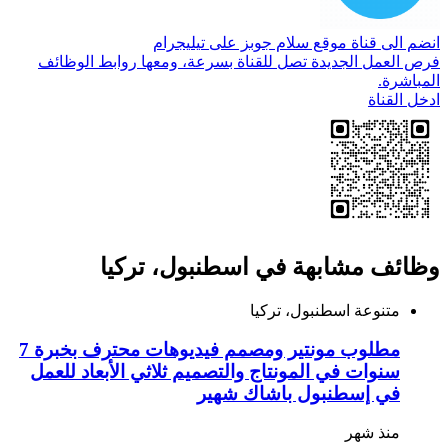
انضم الى قناة موقع سلام جوبز على تيليجرام
فرص العمل الجديدة تصل للقناة بسرعة، ومعها روابط الوظائف
المباشرة.
ادخل القناة
وظائف مشابهة في اسطنبول، تركيا
متنوعة
اسطنبول، تركيا
مطلوب مونتير ومصمم فيديوهات محترف بخبرة 7
سنوات في المونتاج والتصميم ثلاثي الأبعاد للعمل
في إسطنبول باشاك شهير
منذ شهر