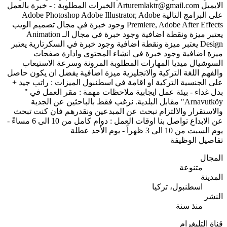
الايميل
Arturemlaktr@gmail.com
الخبرات المطلوبة : - خبرة بالعمل
على البرامج التالية Adobe Photoshop Adobe Illustrator, Adobe
Premiere, Adobe After Effects وجود خبرة في مجال تصميم الويب
يعتبر ميزة ونقطة اضافية وجود خبرة في مجال الـ Animation
Design يعتبر ميزة ونقطة اضافية وجود خبرة في السكرتارية يعتبر
ميزة اضافية وجود خبرة في انشاء المحتوى وادارة صفحات
السوشيال ميديا المهارات المطلوبة المرونة وسرعة الاستيعاب
والفهم اللغة التركية والانجليزية ميزة اضافية يفضل ان يكون حاصل
على الجنسية التركية او اقامة في اسطنبول الميزات : راتب جيد +
بدل غداء - بيئة عمل ايجابية ملاحظات مهمة : مقر العمل في "
Arnavutköy" مقابل البلدية. نرغب فقط بالباحثين عن الجدية
والاستقرار والالتزام نبحث عن المبدعين ونقدرهم فان كنت تبحث
عن الابداع تواصل بنا اوقات العمل : دوام كامل من 10 الى 6 مساءً -
يوم السبت من 10 الى 3 ظهراً - يوم الأحد عطلة
تفاصيل الوظيفة
المجال
متنوعة
المدينة
اسطنبول، تركيا
النشر
منذ سنة
قناة التليغرام