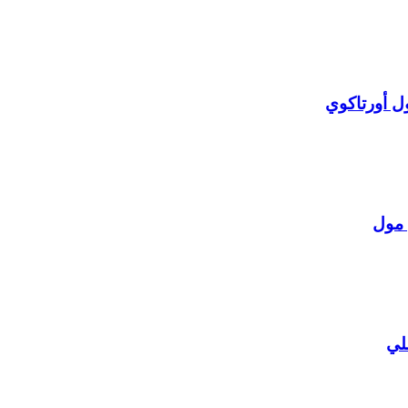
ل أورتاكوي
 مول
لي