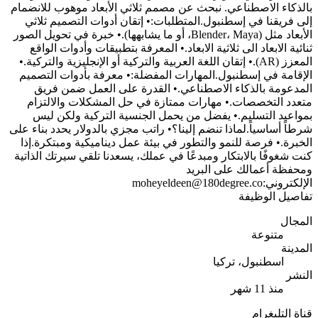
بالذكاء الاصطناعي. نبحث عن مصمم ثلاثي الأبعاد موهوب للانضمام
إلى فريقنا في إسطنبول.المتطلبات:• إتقان أدوات التصميم ثلاثي
الأبعاد مثل (Blender، Maya، أو ما يشابهها).• خبرة في تحويل الصور
ثنائية الابعاد الى ثلاثية الابعاد.• المعرفة بتطبيقات وأدوات الواقع
المعزز (AR).• إتقان اللغة العربية والتركية أو الإنجليزية والتركية.•
الإقامة في إسطنبول.المهارات المفضلة:• معرفة بأدوات التصميم
المدعومة بالذكاء الاصطناعي.• القدرة على العمل ضمن فريق
متعدد التخصصات.• مهارات ممتازة في حل المشكلات والالتزام
بمواعيد التسليم.• يفضل من يحمل الجنسية التركية ولكن ليس
شرطاً أساسياً.لماذا تنضم إلينا؟• راتب مجزي بالدولار يحدد بناء على
الخبرة.• فرصة للنمو والتطور في بيئة عمل ديناميكية ومبتكرة.إذا
كنت شغوفًا بالابتكار ومبدعًا في عملك، يسعدنا تلقي سيرتك الذاتية
ومحفظة أعمالك على البريد
الإلكتروني:
moheyeldeen@180degree.co
تفاصيل الوظيفة
المجال
متنوعة
المدينة
اسطنبول، تركيا
النشر
منذ 11 شهر
قناة التليغرام