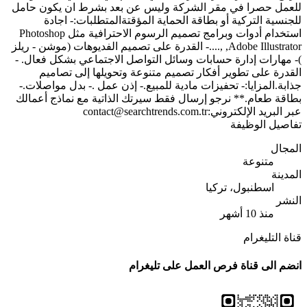
للعمل حصرا في مقر الشركة وليس عن بعد بشرط ان يكون حامل
للجنسية التركية أو بطاقة الحماية المؤقتةالمتطلبات:- اجادة
استخدام أدوات وبرامج تصميم الرسوم الاحترافية مثل Photoshop
,Adobe Illustrator ,....- القدرة على تصميم الفديوهات (موشن - ريلز
)- مهارات إدارة حسابات وسائل التواصل الاجتماعي بشكل فعال. -
القدرة على تطوير أفكار تصميم متنوعة وتحويلها إلى تصاميم
جذابة.المزايا:- تحفيزات مادية للمبيع.- إذن عمل .- بدل مواصلات.-
بطاقة طعام.** نرجو إرسال فقط سيرتك الذاتية مع نماذج أعمالك
عبر البريد الإلكتروني:
contact@searchtrends.com.tr
تفاصيل الوظيفة
المجال
متنوعة
المدينة
اسطنبول، تركيا
النشر
منذ 10 أشهر
قناة التليغرام
انضم الى قناة فرص العمل على تليغرام