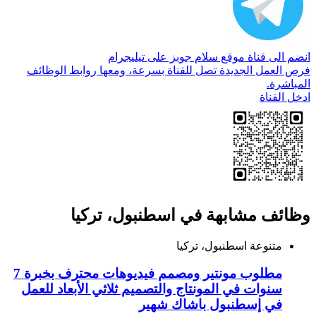
انضم الى قناة موقع سلام جوبز على تيليجرام
فرص العمل الجديدة تصل للقناة بسرعة، ومعها روابط الوظائف
المباشرة.
ادخل القناة
وظائف مشابهة في اسطنبول، تركيا
متنوعة
اسطنبول، تركيا
مطلوب مونتير ومصمم فيديوهات محترف بخبرة 7
سنوات في المونتاج والتصميم ثلاثي الأبعاد للعمل
في إسطنبول باشاك شهير