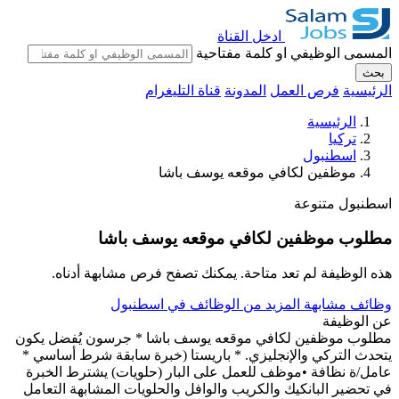
ادخل القناة
المسمى الوظيفي او كلمة مفتاحية
بحث
الرئيسية
فرص العمل
المدونة
قناة التليغرام
الرئيسية
تركيا
اسطنبول
موظفين لكافي موقعه يوسف باشا
اسطنبول
متنوعة
مطلوب موظفين لكافي موقعه يوسف باشا
هذه الوظيفة لم تعد متاحة. يمكنك تصفح فرص مشابهة أدناه.
وظائف مشابهة
المزيد من الوظائف في اسطنبول
عن الوظيفة
مطلوب موظفين لكافي موقعه يوسف باشا * جرسون يُفضل يكون
يتحدث التركي والإنجليزي. * باريستا (خبرة سابقة شرط أساسي *
عامل/ة نظافة •موظف للعمل على البار (حلويات) يشترط الخبرة
في تحضير البانكيك والكريب والوافل والحلويات المشابهة التعامل