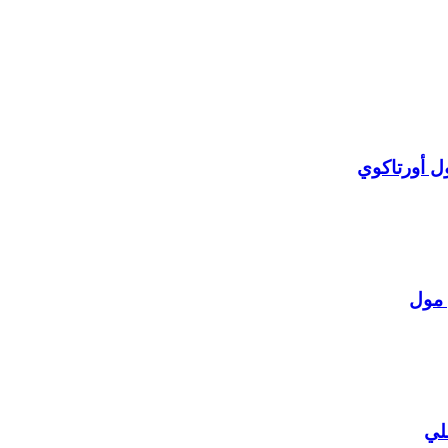
ل أورتاكوي
 مول
لي