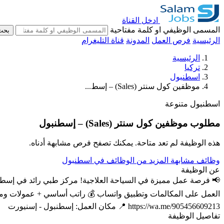
ادخل القناة
المسمى الوظيفي او كلمة مفتاحية
بحث
الرئيسية
فرص العمل
المدونة
قناة التليغرام
الرئيسية
تركيا
اسطنبول
موظفين كول سنتر (Sales) – إسط...
اسطنبول
متنوعة
مطلوب موظفين كول سنتر (Sales) – إسطنبول
هذه الوظيفة لم تعد متاحة. يمكنك تصفح فرص مشابهة أدناه.
وظائف مشابهة
المزيد من الوظائف في اسطنبول
عن الوظيفة
📢 فرصة عمل مميزة في السياحة العلاجية! مركز طبي رائد في إسطنبو
العمل على المكالمات وتطبيق واتساب 💰 راتب أساسي + عمولات ومك
https://wa.me/905456609213 📍 مكان العمل: إسطنبول - إسنيورت
تفاصيل الوظيفة