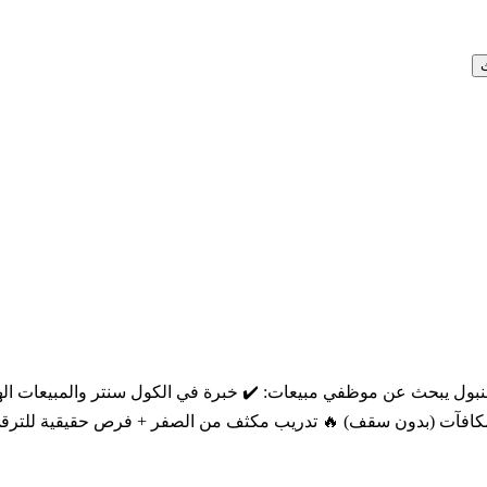
ل يبحث عن موظفي مبيعات: ✔️ خبرة في الكول سنتر والمبيعات الهاتفي
افآت (بدون سقف) 🔥 تدريب مكثف من الصفر + فرص حقيقية للترقي 📲 