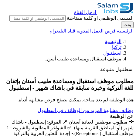
ادخل القناة
المسمى الوظيفي او كلمة مفتاحية
بحث
الرئيسية
فرص العمل
المدونة
قناة التليغرام
الرئيسية
تركيا
اسطنبول
موظف استقبال ومساعدة طبيب أسن...
اسطنبول
متنوعة
مطلوب موظف استقبال ومساعدة طبيب أسنان بإتقان
للغة التركية وخبرة سابقة في باشاك شهير - إسطنبول
هذه الوظيفة لم تعد متاحة. يمكنك تصفح فرص مشابهة أدناه.
وظائف مشابهة
المزيد من الوظائف في اسطنبول
عن الوظيفة
📢 مطلوب موظفين لعيادة أسنان 📍 الموقع: إسطنبول - باشاك
شهير (أو المناطق القريبة منها). ✅ الشواغر المطلوبة والشروط: 1.
موظف استقبال (Receptionist):• إجادة اللغتين العربية والتركية