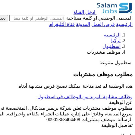
ادخل القناة
المسمى الوظيفي او كلمة مفتاحية
بحث
الرئيسية
فرص العمل
المدونة
قناة التليغرام
الرئيسية
تركيا
اسطنبول
موظف مشتريات
اسطنبول
متنوعة
مطلوب موظف مشتريات
هذه الوظيفة لم تعد متاحة. يمكنك تصفح فرص مشابهة أدناه.
وظائف مشابهة
المزيد من الوظائف في اسطنبول
عن الوظيفة
مطلوب موظف مشتريات تعلن شركة بريمير ميديكال، المتخصصة في بي
سريع المتابعة، وقادرًا على إدارة عمليات الشراء بكفاءة واحترافية.
الرسالة: موظف مشتريات 00905368404408
تفاصيل الوظيفة