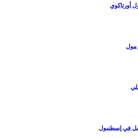
ل أورتاكوي
 مول
لي