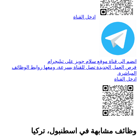
ادخل القناة
انضم الى قناة موقع سلام جوبز على تيليجرام
فرص العمل الجديدة تصل للقناة بسرعة، ومعها روابط الوظائف
المباشرة.
ادخل القناة
وظائف مشابهة في اسطنبول، تركيا