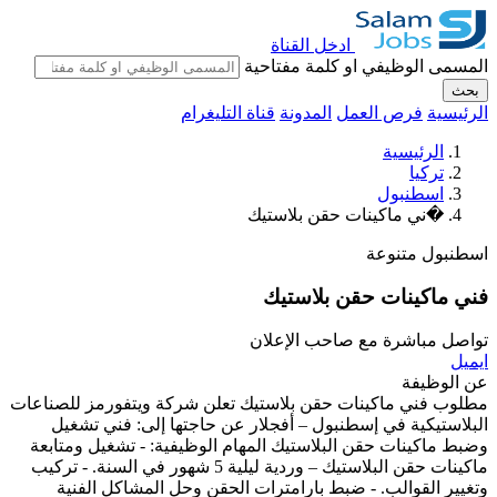
ادخل القناة
المسمى الوظيفي او كلمة مفتاحية
بحث
الرئيسية
فرص العمل
المدونة
قناة التليغرام
الرئيسية
تركيا
اسطنبول
�ني ماكينات حقن بلاستيك
اسطنبول
متنوعة
فني ماكينات حقن بلاستيك
تواصل مباشرة مع صاحب الإعلان
ايميل
عن الوظيفة
مطلوب فني ماكينات حقن بلاستيك تعلن شركة ويتفورمز للصناعات
البلاستيكية في إسطنبول – أفجلار عن حاجتها إلى: فني تشغيل
وضبط ماكينات حقن البلاستيك المهام الوظيفية: - تشغيل ومتابعة
ماكينات حقن البلاستيك – وردية ليلية 5 شهور في السنة. - تركيب
وتغيير القوالب. - ضبط بارامترات الحقن وحل المشاكل الفنية