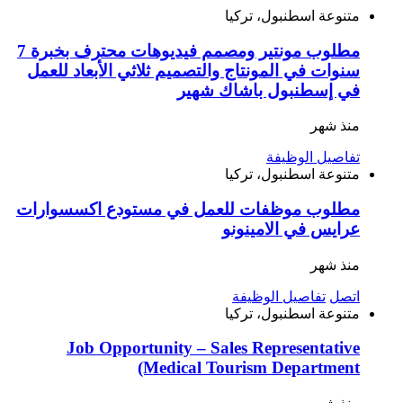
متنوعة
اسطنبول، تركيا
مطلوب مونتير ومصمم فيديوهات محترف بخبرة 7
سنوات في المونتاج والتصميم ثلاثي الأبعاد للعمل
في إسطنبول باشاك شهير
منذ شهر
تفاصيل الوظيفة
متنوعة
اسطنبول، تركيا
مطلوب موظفات للعمل في مستودع اكسسوارات
عرايس في الامينونو
منذ شهر
اتصل
تفاصيل الوظيفة
متنوعة
اسطنبول، تركيا
Job Opportunity – Sales Representative
(Medical Tourism Department