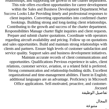
relationships, and supporting the growth of the charter department.
This role offers excellent opportunities for career development
within the Sales and Business Development Department.What
Success Looks Like Providing timely and professional responses to
client inquiries. Converting opportunities into confirmed charter
bookings. Building strong and long-lasting client relationships.
Contributing to the growth and success of the charter department.
Responsibilities Manage charter flight inquiries and client requests.
Prepare and submit charter quotations. Coordinate with operators
regarding aircraft availability and pricing. Follow up on quotations
and sales opportunities. Build and maintain strong relationships with
clients and partners. Ensure high levels of customer satisfaction and
service quality. Support sales and business development initiatives.
Maintain accurate records of client communications and
opportunities. Qualifications Previous experience in sales, client
relations, customer service, aviation, or a related field is preferred.
Strong communication and relationship-building skills. Excellent
organizational and time-management abilities. Fluent in English;
additional languages are an advantage. Proficiency in Microsoft
Office applications. Self-motivated, proactive, and customer-
focused.
تفاصيل الوظيفة
المجال
متنوعة