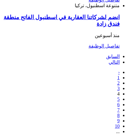
متنوعة
اسطنبول، تركيا
انضم لشركاتنا العقارية في اسطنبول الفاتح منطقة
فندق زادة
منذ أسبوعين
تفاصيل الوظيفة
السابق
التالي
‹
1
2
3
4
5
6
7
8
9
10
...