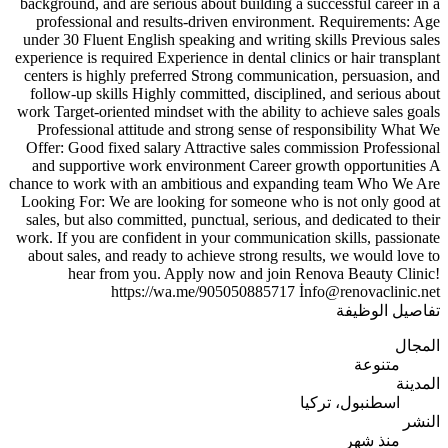
background, and are serious about building a successful career in a
professional and results-driven environment. Requirements: Age
under 30 Fluent English speaking and writing skills Previous sales
experience is required Experience in dental clinics or hair transplant
centers is highly preferred Strong communication, persuasion, and
follow-up skills Highly committed, disciplined, and serious about
work Target-oriented mindset with the ability to achieve sales goals
Professional attitude and strong sense of responsibility What We
Offer: Good fixed salary Attractive sales commission Professional
and supportive work environment Career growth opportunities A
chance to work with an ambitious and expanding team Who We Are
Looking For: We are looking for someone who is not only good at
sales, but also committed, punctual, serious, and dedicated to their
work. If you are confident in your communication skills, passionate
about sales, and ready to achieve strong results, we would love to
hear from you. Apply now and join Renova Beauty Clinic!
https://wa.me/905050885717 İ
nfo@renovaclinic.net
تفاصيل الوظيفة
المجال
متنوعة
المدينة
اسطنبول، تركيا
النشر
منذ شهر