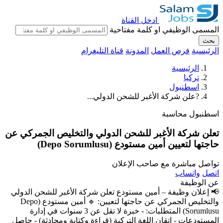
ادخل القناة
المسمى الوظيفي او كلمة مفتاحية
بحث
الرئيسية
فرص العمل
المدونة
قناة التليغرام
الرئيسية
تركيا
اسطنبول
?علن شركة الأغبر للشحن الدولي...
اسطنبول
محاسبة
تعلن شركة الأغبر للشحن الدولي والتخليص الجمركي عن
حاجتها لتعيين أمين مستودع (Depo Sorumlusu)
تواصل مباشرة مع صاحب الإعلان
اتصل
واتساب
عن الوظيفة
📢 إعلان وظيفة – أمين مستودع تعلن شركة الأغبر للشحن الدولي
والتخليص الجمركي عن حاجتها لتعيين: 🔹 أمين مستودع (Depo
Sorumlusu) المتطلبات: - خبرة لا تقل عن 3 سنوات في إدارة
المستودعات - إتقان اللغة التركية (قراءة وكتابة ومحادثة) - حاصل