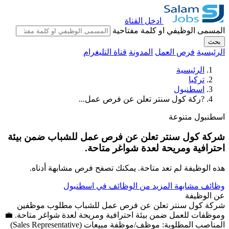
ادخل القناة
المسمى الوظيفي او كلمة مفتاحية
بحث
الرئيسية
فرص العمل
المدونة
قناة التليغرام
الرئيسية
تركيا
اسطنبول
?ركة كول سنتر تعلن عن فرص عمل...
اسطنبول
متنوعة
شركة كول سنتر تعلن عن فرص عمل للشباب ضمن بيئة
احترافية ومريحة لعدة شواغر متاحة.
هذه الوظيفة لم تعد متاحة. يمكنك تصفح فرص مشابهة أدناه.
وظائف مشابهة
المزيد من الوظائف في اسطنبول
عن الوظيفة
شركة كول سنتر تعلن عن فرص عمل للشباب مطلوب موظفين
وموظفات للعمل ضمن بيئة احترافية ومريحة لعدة شواغر متاحة. 💼
المناصب المطلوبة: موظف/موظفة مبيعات (Sales Representative)