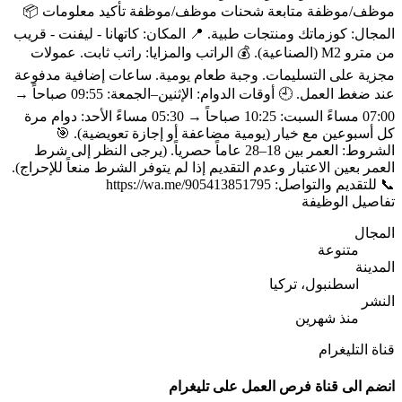
موظف/موظفة متابعة شحنات موظف/موظفة تأكيد معلومات 📦
المجال: كوزماتك ومنتجات طبية. 📍 المكان: كاتهانا - ليفنت - قريب
من مترو M2 (الصناعية). 💰 الراتب والمزايا: راتب ثابت. عمولات
مجزية على التسليمات. وجبة طعام يومية. ساعات إضافية مدفوعة
عند ضغط العمل. 🕘 أوقات الدوام: الإثنين–الجمعة: 09:55 صباحاً →
07:00 مساءً السبت: 10:25 صباحاً → 05:30 مساءً الأحد: دوام مرة
كل أسبوعين مع خيار (يومية مضاعفة أو إجازة تعويضية). 🎯
الشروط: العمر بين 18–28 عاماً حصرياً. (يرجى النظر إلى شرط
العمر بعين الاعتبار وعدم التقديم إذا لم يتوفر الشرط منعاً للإحراج).
📞 للتقديم والتواصل: https://wa.me/905413851795
تفاصيل الوظيفة
المجال
متنوعة
المدينة
اسطنبول، تركيا
النشر
منذ شهرين
قناة التليغرام
انضم الى قناة فرص العمل على تليغرام