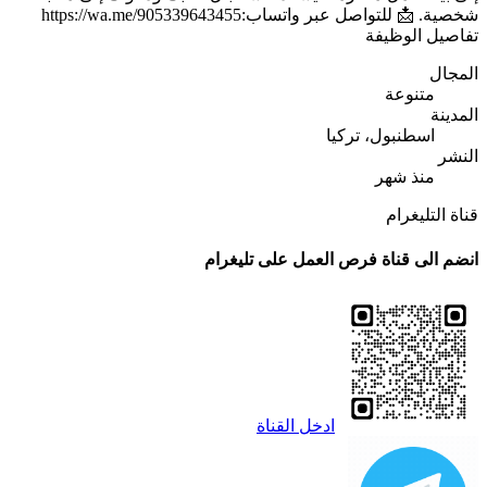
شخصية. 📩 للتواصل عبر واتساب:https://wa.me/905339643455
تفاصيل الوظيفة
المجال
متنوعة
المدينة
اسطنبول، تركيا
النشر
منذ شهر
قناة التليغرام
انضم الى قناة فرص العمل على تليغرام
ادخل القناة