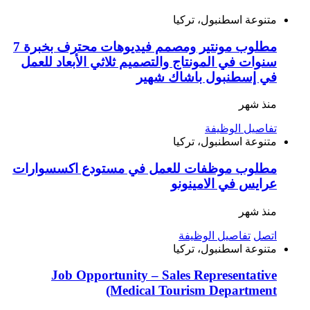
متنوعة
اسطنبول، تركيا
مطلوب مونتير ومصمم فيديوهات محترف بخبرة 7
سنوات في المونتاج والتصميم ثلاثي الأبعاد للعمل
في إسطنبول باشاك شهير
منذ شهر
تفاصيل الوظيفة
متنوعة
اسطنبول، تركيا
مطلوب موظفات للعمل في مستودع اكسسوارات
عرايس في الامينونو
منذ شهر
اتصل
تفاصيل الوظيفة
متنوعة
اسطنبول، تركيا
Job Opportunity – Sales Representative
(Medical Tourism Department