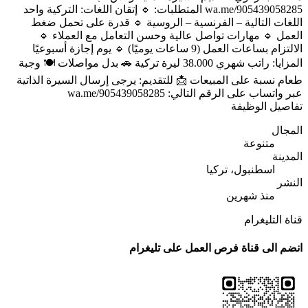
wa.me/905439058285 المتطلبات: 🔹 إتقان اللغات: التركية واحد
اللغات التالية – الفرنسية – الروسية 🔹 قدرة على تحمل ضغط
العمل 🔹 مهارات تواصل عالية وحسن التعامل مع العملاء 🔹
الالتزام بساعات العمل (9 ساعات يوميًا) 🔹 يوم إجازة أسبوعيًا
المزايا: راتب شهري 38.000 ليرة تركية 🚗 بدل مواصلات 🍽️ وجبة
طعام نسبة على المبيعات 📩 للتقديم: يرجى إرسال السيرة الذاتية
عبر واتساب على الرقم التالي: wa.me/905439058285
تفاصيل الوظيفة
المجال
متنوعة
المدينة
اسطنبول، تركيا
النشر
منذ شهرين
قناة التليغرام
انضم الى قناة فرص العمل على تليغرام