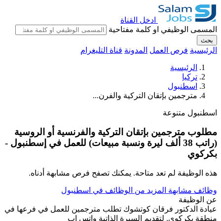
ادخل القناة
المسمى الوظيفي او كلمة مفتاحية
بحث
الرئيسية
فرص العمل
المدونة
قناة التليغرام
الرئيسية
تركيا
اسطنبول
مترجمين بإتقان التركية والفرن...
اسطنبول
متنوعة
مطلوب مترجمين بإتقان التركية والفرنسية أو الروسية
(راتب 38 ألف ليرة ونسبة مبيعات) للعمل في إسطنبول -
بكركوي
هذه الوظيفة لم تعد متاحة. يمكنك تصفح فرص مشابهة أدناه.
وظائف مشابهة
المزيد من الوظائف في اسطنبول
عن الوظيفة
عيادة الدكتور فرقان كوتشوك تطلب مترجمين للعمل في فرعها في
منطقة بكركوي. لتقديم السيرة الذاتية واتس اب