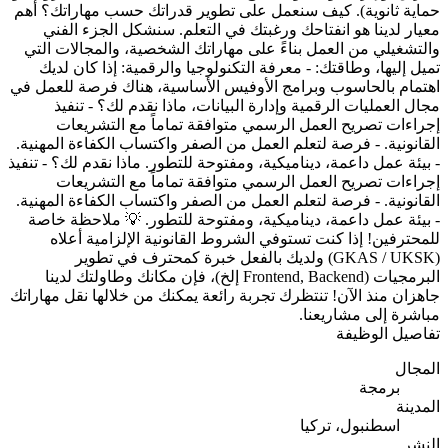
حماية ثانوية). كيف سنعمل على تطوير قدراتك حسب مهاراتك؟ أهم
معيار لدينا هو انفتاحك ورغبتك في التعلم. سنشكل الجزء الفني
والتشغيلي من العمل بناءً على مهاراتك الشخصية، والمجالات التي
تميل إليها، وطاقتك: - معرفة التكنولوجيا والرقمية: إذا كان لديك
اهتمام بالحاسوب وبرامج الأوفيس الأساسية، هناك فرصة للعمل في
مجال العمليات الرقمية وإدارة البيانات، ماذا نقدم لك؟ - تنفيذ
إجراءات تصريح العمل الرسمي متوافقة تماماً مع التشريعات
القانونية. - فرصة لتعلم العمل من الصفر واكتساب الكفاءة المهنية.
- بيئة عمل داعمة، ديناميكية، ومفتوحة للتطور. ماذا نقدم لك؟ - تنفيذ
إجراءات تصريح العمل الرسمي متوافقة تماماً مع التشريعات
القانونية. - فرصة لتعلم العمل من الصفر واكتساب الكفاءة المهنية.
- بيئة عمل داعمة، ديناميكية، ومفتوحة للتطور. 💡 ملاحظة خاصة
للمحترفين! إذا كنت تستوفي الشروط القانونية الإلزامية أعلاه
(GKAS / UKSK) ولديك بالفعل خبرة كمحترف في تطوير
البرمجيات (Frontend, Backend إلخ)، فإن مكانك وطاولتك لدينا
جاهزان منذ الآن! تنتظرك تجربة رائعة يمكنك من خلالها نقل مهاراتك
مباشرة إلى مشاريعنا.
تفاصيل الوظيفة
المجال
برمجة
المدينة
اسطنبول، تركيا
النشر