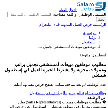
ادخل القناة
المسمى الوظيفي او كلمة مفتاحية
بحث
الرئيسية
فرص العمل
المدونة
قناة التليغرام
الرئيسية
تركيا
اسطنبول
موظفين مبيعات لمستشفى تجميل ب...
اسطنبول
متنوعة
مطلوب موظفين مبيعات لمستشفى تجميل براتب
وعمولات مجزية ولا يشترط الخبرة للعمل في إسطنبول
شيشلي
هذه الوظيفة لم تعد متاحة. يمكنك تصفح فرص مشابهة أدناه.
وظائف مشابهة
المزيد من الوظائف في اسطنبول
عن الوظيفة
� مطلوب موظفات مبيعات (Sales Representatives) يعلن
مستشفى تجميل في منطقة شيشلي – إسطنبول عن حاجته إلى