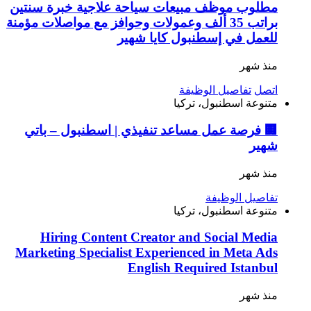
مطلوب موظف مبيعات سياحة علاجية خبرة سنتين
براتب 35 ألف وعمولات وحوافز مع مواصلات مؤمنة
للعمل في إسطنبول كايا شهير
منذ شهر
اتصل
تفاصيل الوظيفة
متنوعة
اسطنبول، تركيا
🏢 فرصة عمل مساعد تنفيذي | اسطنبول – باتي
شهير
منذ شهر
تفاصيل الوظيفة
متنوعة
اسطنبول، تركيا
Hiring Content Creator and Social Media
Marketing Specialist Experienced in Meta Ads
English Required Istanbul
منذ شهر