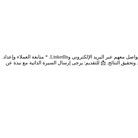
مطلوب موظفة تسويق إلكتروني (عن بُعد) المهام: * إدارة حسابات التواصل الاجتماعي. * إنشاء محتوى احترافي. * البحث عن عملاء جدد والتواصل معهم عبر البريد الإلكتروني وLinkedIn. * متابعة العملاء وإعداد
ة اللغة الإنجليزية. * معرفة بـ LinkedIn وCanva. * القدرة على العمل عن بُعد وتحقيق النتائج. 📩 للتقديم: يرجى إرسال السيرة الذاتية مع نبذة عن