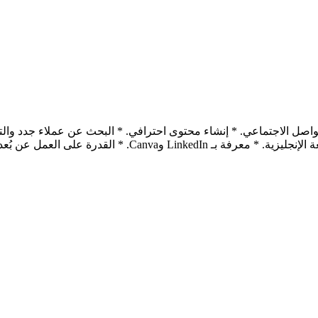
تقارير أسبوعية. الشروط: * خبرة في التسويق الإلكتروني. * إجاد