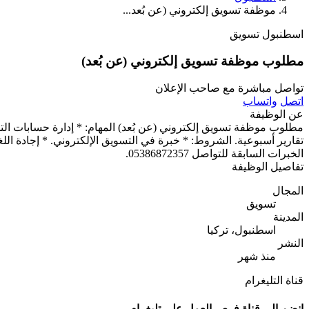
موظفة تسويق إلكتروني (عن بُعد...
اسطنبول
تسويق
مطلوب موظفة تسويق إلكتروني (عن بُعد)
تواصل مباشرة مع صاحب الإعلان
اتصل
واتساب
عن الوظيفة
الخبرات السابقة للتواصل 05386872357.
تفاصيل الوظيفة
المجال
تسويق
المدينة
اسطنبول، تركيا
النشر
منذ شهر
قناة التليغرام
انضم الى قناة فرص العمل على تليغرام