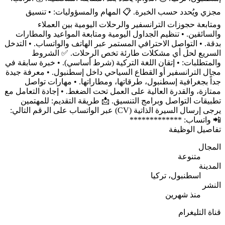
مجزي ويُحدد حسب الخبرة. 📋 المهام والمسؤوليات: • تنسيق
ومتابعة حجوزات الترانسفير والرحلات اليومية بين العملاء
والسائقين. • تنظيم الجداول اليومية ومتابعة المواعيد والمطارات
بدقة. • التواصل الاحترافي المستمر عبر الهاتف والواتساب. • التدخل
السريع لحل أي مشكلات طارئة تخص الرحلات. ✅ الشروط
والمتطلبات: • إتقان اللغة التركية (شرط أساسي). • خبرة سابقة في
مجال الترانسفير أو القطاع السياحي داخل إسطنبول. • معرفة جيدة
جداً بجغرافية إسطنبول، طرقاتها، ومطاراتها. • مهارات تواصل
ممتازة، والقدرة العالية على العمل تحت الضغط. • إجادة التعامل مع
تطبيقات التواصل وبرامج التنسيق. 📩 طريقة التقديم: للمهتمين
يرجى إرسال السيرة الذاتية (CV) عبر الواتساب على الرقم التالي:
📲 واتساب: *************
تفاصيل الوظيفة
المجال
متنوعة
المدينة
اسطنبول، تركيا
النشر
منذ شهرين
قناة التليغرام