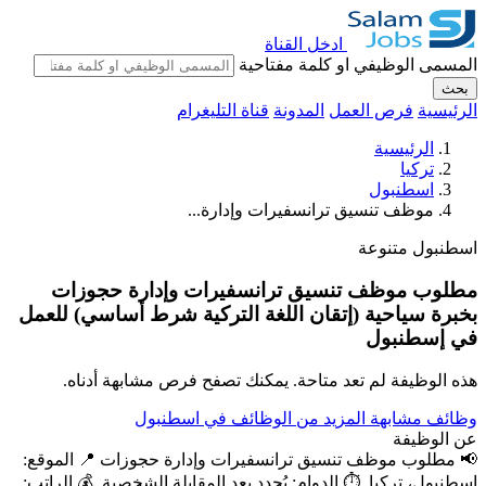
ادخل القناة
المسمى الوظيفي او كلمة مفتاحية
بحث
الرئيسية
فرص العمل
المدونة
قناة التليغرام
الرئيسية
تركيا
اسطنبول
موظف تنسيق ترانسفيرات وإدارة...
اسطنبول
متنوعة
مطلوب موظف تنسيق ترانسفيرات وإدارة حجوزات
بخبرة سياحية (إتقان اللغة التركية شرط أساسي) للعمل
في إسطنبول
هذه الوظيفة لم تعد متاحة. يمكنك تصفح فرص مشابهة أدناه.
وظائف مشابهة
المزيد من الوظائف في اسطنبول
عن الوظيفة
📢 مطلوب موظف تنسيق ترانسفيرات وإدارة حجوزات 📍 الموقع:
إسطنبول، تركيا. ⏱️ الدوام: يُحدد بعد المقابلة الشخصية. 💰 الراتب: