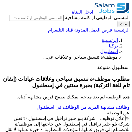
ادخل القناة
المسمى الوظيفي او كلمة مفتاحية
بحث
الرئيسية
فرص العمل
المدونة
قناة التليغرام
الرئيسية
تركيا
اسطنبول
موظف/ة تنسيق سياحي وعلاقات عي...
اسطنبول
متنوعة
مطلوب موظف/ة تنسيق سياحي وعلاقات عيادات (إتقان
تام للغة التركية) بخبرة سنتين في إسطنبول
هذه الوظيفة لم تعد متاحة. يمكنك تصفح فرص مشابهة أدناه.
وظائف مشابهة
المزيد من الوظائف في اسطنبول
عن الوظيفة
✨إعلان توظيف – شركة بلو جلير ترافيل في إسطنبول ✨ تعلن
شركة بلو جلير ترافيل في إسطنبول عن حاجتها إلى موظف/ة
للانضمام إلى فريق عملها. المؤهلات المطلوبة: • خبرة عملية لا تقل