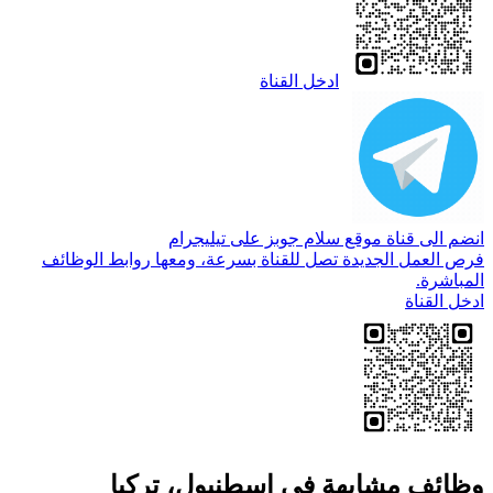
ادخل القناة
انضم الى قناة موقع سلام جوبز على تيليجرام
فرص العمل الجديدة تصل للقناة بسرعة، ومعها روابط الوظائف
المباشرة.
ادخل القناة
وظائف مشابهة في اسطنبول، تركيا