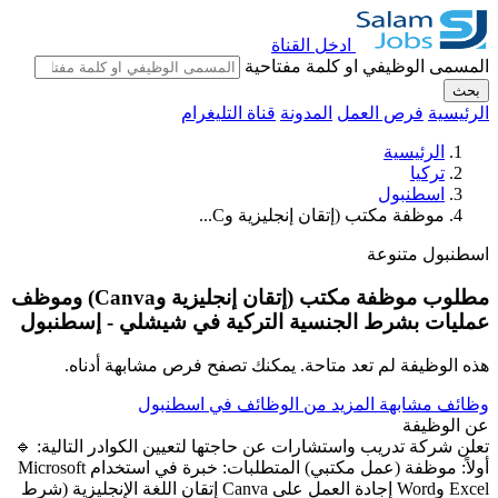
ادخل القناة
المسمى الوظيفي او كلمة مفتاحية
بحث
الرئيسية
فرص العمل
المدونة
قناة التليغرام
الرئيسية
تركيا
اسطنبول
موظفة مكتب (إتقان إنجليزية وC...
اسطنبول
متنوعة
مطلوب موظفة مكتب (إتقان إنجليزية وCanva) وموظف
عمليات بشرط الجنسية التركية في شيشلي - إسطنبول
هذه الوظيفة لم تعد متاحة. يمكنك تصفح فرص مشابهة أدناه.
وظائف مشابهة
المزيد من الوظائف في اسطنبول
عن الوظيفة
تعلن شركة تدريب واستشارات عن حاجتها لتعيين الكوادر التالية: 🔹
أولاً: موظفة (عمل مكتبي) المتطلبات: خبرة في استخدام Microsoft
Excel وWord إجادة العمل على Canva إتقان اللغة الإنجليزية (شرط