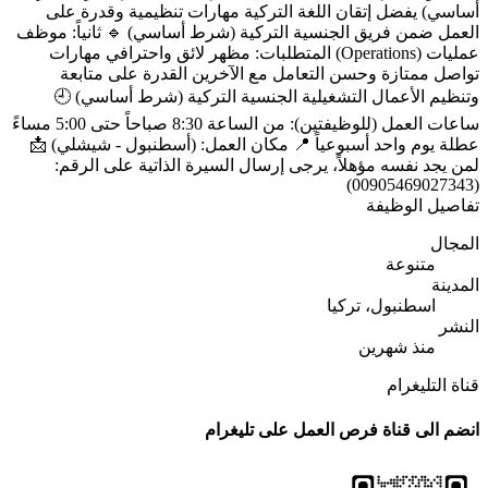
أساسي) يفضل إتقان اللغة التركية مهارات تنظيمية وقدرة على
العمل ضمن فريق الجنسية التركية (شرط أساسي) 🔹 ثانياً: موظف
عمليات (Operations) المتطلبات: مظهر لائق واحترافي مهارات
تواصل ممتازة وحسن التعامل مع الآخرين القدرة على متابعة
وتنظيم الأعمال التشغيلية الجنسية التركية (شرط أساسي) 🕘
ساعات العمل (للوظيفتين): من الساعة 8:30 صباحاً حتى 5:00 مساءً
عطلة يوم واحد أسبوعياً 📍 مكان العمل: (أسطنبول - شيشلي) 📩
لمن يجد نفسه مؤهلاً، يرجى إرسال السيرة الذاتية على الرقم:
(00905469027343)
تفاصيل الوظيفة
المجال
متنوعة
المدينة
اسطنبول، تركيا
النشر
منذ شهرين
قناة التليغرام
انضم الى قناة فرص العمل على تليغرام