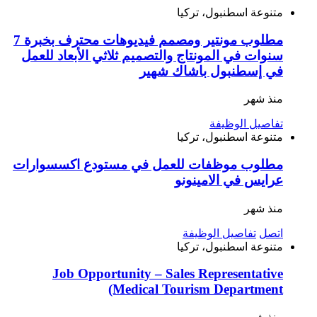
متنوعة
اسطنبول، تركيا
مطلوب مونتير ومصمم فيديوهات محترف بخبرة 7
سنوات في المونتاج والتصميم ثلاثي الأبعاد للعمل
في إسطنبول باشاك شهير
منذ شهر
تفاصيل الوظيفة
متنوعة
اسطنبول، تركيا
مطلوب موظفات للعمل في مستودع اكسسوارات
عرايس في الامينونو
منذ شهر
اتصل
تفاصيل الوظيفة
متنوعة
اسطنبول، تركيا
Job Opportunity – Sales Representative
(Medical Tourism Department