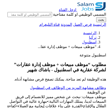
ادخل القناة
المسمى الوظيفي او كلمة مفتاحية
بحث
الرئيسية
فرص العمل
المدونة
قناة التليغرام
الرئيسية
تركيا
اسطنبول
“موظف مبيعات + موظف إدارة عقا...
اسطنبول
متنوعة
مطلوب “موظف مبيعات + موظف إدارة عقارات”
لشركة عقارية في اسطنبول - باشاك شهير
هذه الوظيفة لم تعد متاحة. يمكنك تصفح فرص مشابهة أدناه.
وظائف مشابهة
المزيد من الوظائف في اسطنبول
عن الوظيفة
موظف مبيعات: نبحث عن شخص مميز للانضمام إلى فريق
المبيعات لدينا، يمتلك المهارات التالية:•مهارة عالية في التواصل
الفعّال والإقناع•القدرة على بناء علاقات إيجابية مع العملاء•كفاءة