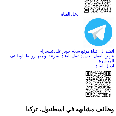
ادخل القناة
انضم الى قناة موقع سلام جوبز على تيليجرام
فرص العمل الجديدة تصل للقناة بسرعة، ومعها روابط الوظائف
المباشرة.
ادخل القناة
وظائف مشابهة في اسطنبول، تركيا