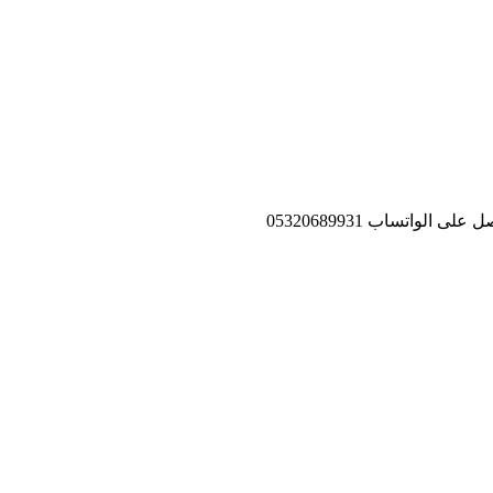
تساب ‏05320689931