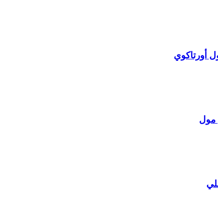
ل أورتاكوي
 مول
لي