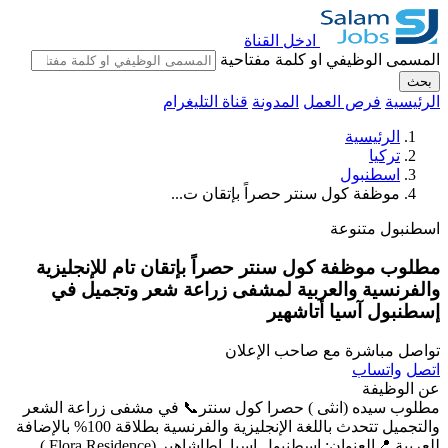
ادخل القناة
المسمى الوظيفي او كلمة مفتاحية
بحث
الرئيسية
فرص العمل
المدونة
قناة التليغرام
الرئيسية
تركيا
اسطنبول
موظفة كول سنتر حصراً بإتقان ت...
اسطنبول
متنوعة
مطلوب موظفة كول سنتر حصراً بإتقان تام للإنجليزية
والفرنسية والعربية لمشفى زراعة شعر وتجميل في
إسطنبول آسيا أتاشهير
تواصل مباشرة مع صاحب الإعلان
اتصل
واتساب
عن الوظيفة
مطلوب سيده (انثى ) حصرا كول سنتر📞 في مشفى زراعة الشعر
والتجميل تتحدث باللغة الإنجليزية والفرنسية بطلاقة 100% بالإضافة
للعربية 📍العنوان: إسطنبول اسيا_اطاشاهير (Flora Residence )