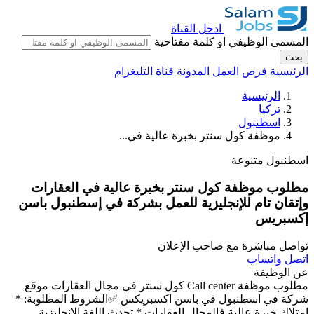
ادخل القناة
المسمى الوظيفي او كلمة مفتاحية
بحث
الرئيسية
فرص العمل
المدونة
قناة التليغرام
الرئيسية
تركيا
اسطنبول
موظفة كول سنتر بخبرة عالية في...
اسطنبول
متنوعة
مطلوب موظفة كول سنتر بخبرة عالية في العقارات
وإتقان تام للإنجليزية للعمل بشركة في إسطنبول باسن
إكسبريس
تواصل مباشرة مع صاحب الإعلان
اتصل
واتساب
عن الوظيفة
مطلوب موظفة Call center كول سنتر في مجال العقارات موقع
شركة في اسطنبول في باسن اكسبريكس ✅الشروط المطلوبة: *
امتلاك خبرة عالية فالمجال العقارات * تحدث اللغة الانجليزية