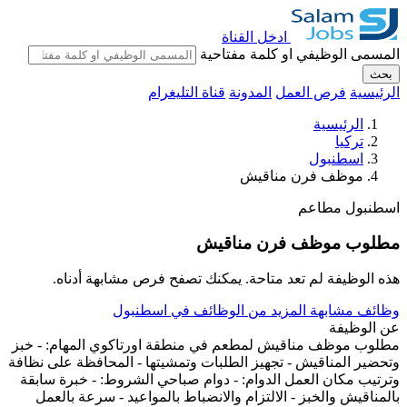
ادخل القناة
المسمى الوظيفي او كلمة مفتاحية
بحث
الرئيسية
فرص العمل
المدونة
قناة التليغرام
الرئيسية
تركيا
اسطنبول
موظف فرن مناقيش
اسطنبول
مطاعم
مطلوب موظف فرن مناقيش
هذه الوظيفة لم تعد متاحة. يمكنك تصفح فرص مشابهة أدناه.
وظائف مشابهة
المزيد من الوظائف في اسطنبول
عن الوظيفة
مطلوب موظف مناقيش لمطعم في منطقة اورتاكوي المهام: - خبز
وتحضير المناقيش - تجهيز الطلبات وتمشيتها - المحافظة على نظافة
وترتيب مكان العمل الدوام: - دوام صباحي الشروط: - خبرة سابقة
بالمناقيش والخبز - الالتزام والانضباط بالمواعيد - سرعة بالعمل