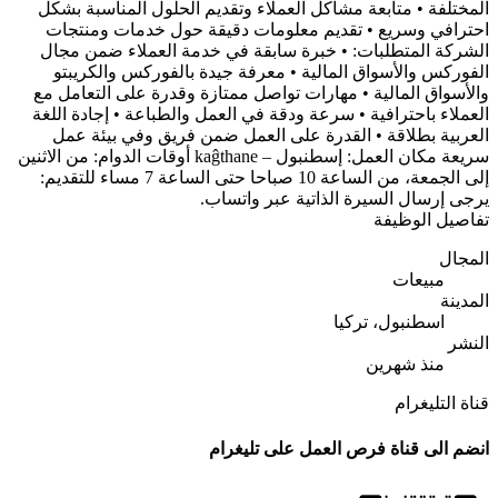
المختلفة • متابعة مشاكل العملاء وتقديم الحلول المناسبة بشكل
احترافي وسريع • تقديم معلومات دقيقة حول خدمات ومنتجات
الشركة المتطلبات: • خبرة سابقة في خدمة العملاء ضمن مجال
الفوركس والأسواق المالية • معرفة جيدة بالفوركس والكريبتو
والأسواق المالية • مهارات تواصل ممتازة وقدرة على التعامل مع
العملاء باحترافية • سرعة ودقة في العمل والطباعة • إجادة اللغة
العربية بطلاقة • القدرة على العمل ضمن فريق وفي بيئة عمل
سريعة مكان العمل: إسطنبول – kaĝthane أوقات الدوام: من الاثنين
إلى الجمعة، من الساعة 10 صباحا حتى الساعة 7 مساء للتقديم:
يرجى إرسال السيرة الذاتية عبر واتساب.
تفاصيل الوظيفة
المجال
مبيعات
المدينة
اسطنبول، تركيا
النشر
منذ شهرين
قناة التليغرام
انضم الى قناة فرص العمل على تليغرام