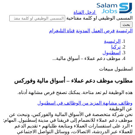
ادخل القناة
المسمى الوظيفي او كلمة مفتاحية
بحث
الرئيسية
فرص العمل
المدونة
قناة التليغرام
الرئيسية
تركيا
اسطنبول
موظف دعم عملاء – أسواق مالية...
اسطنبول
مبيعات
مطلوب موظف دعم عملاء – أسواق مالية وفوركس
هذه الوظيفة لم تعد متاحة. يمكنك تصفح فرص مشابهة أدناه.
وظائف مشابهة
المزيد من الوظائف في اسطنبول
عن الوظيفة
نحن شركة متخصصة في الأسواق المالية والفوركس، ونبحث عن
موظف دعم عملاء للانضمام إلى فريقنا في مدينة إسطنبول. المهام:
• الرد على استفسارات العملاء ومتابعة طلباتهم • تقديم الدعم
للعملاء عبر الدردشة، الاتصالات، ووسائل التواصل الاجتماعي