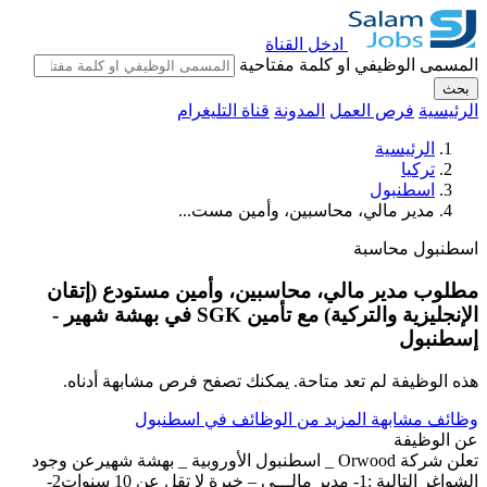
ادخل القناة
المسمى الوظيفي او كلمة مفتاحية
بحث
الرئيسية
فرص العمل
المدونة
قناة التليغرام
الرئيسية
تركيا
اسطنبول
مدير مالي، محاسبين، وأمين مست...
اسطنبول
محاسبة
مطلوب مدير مالي، محاسبين، وأمين مستودع (إتقان
الإنجليزية والتركية) مع تأمين SGK في بهشة شهير -
إسطنبول
هذه الوظيفة لم تعد متاحة. يمكنك تصفح فرص مشابهة أدناه.
وظائف مشابهة
المزيد من الوظائف في اسطنبول
عن الوظيفة
تعلن شركة Orwood _ اسطنبول الأوروبية _ بهشة شهيرعن وجود
الشواغر التالية :1- مدير مالـــي – خبرة لا تقل عن 10 سنوات2-