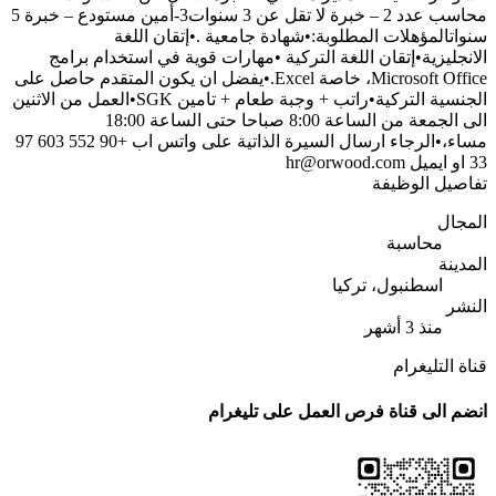
محاسب عدد 2 – خبرة لا تقل عن 3 سنوات3-أمين مستودع – خبرة 5
سنواتالمؤهلات المطلوبة:•شهادة جامعية .•إتقان اللغة
الانجليزية•إتقان اللغة التركية •مهارات قوية في استخدام برامج
Microsoft Office، خاصة Excel.•يفضل ان يكون المتقدم حاصل على
الجنسية التركية•راتب + وجبة طعام + تامين SGK•العمل من الاثنين
الى الجمعة من الساعة 8:00 صباحا حتى الساعة 18:00
مساء،•الرجاء ارسال السيرة الذاتية على واتس اب +90 552 603 97
33 او ايميل
hr@orwood.com
تفاصيل الوظيفة
المجال
محاسبة
المدينة
اسطنبول، تركيا
النشر
منذ 3 أشهر
قناة التليغرام
انضم الى قناة فرص العمل على تليغرام