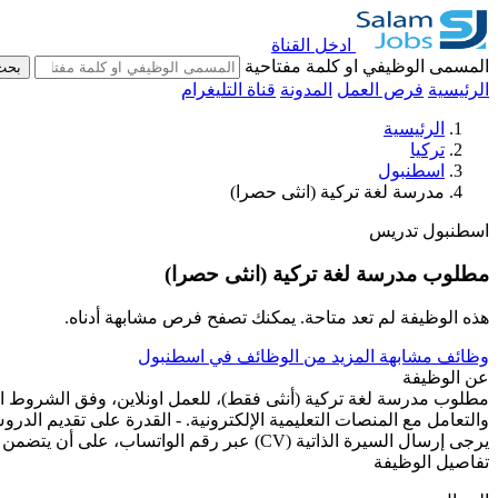
ادخل القناة
المسمى الوظيفي او كلمة مفتاحية
بحث
الرئيسية
فرص العمل
المدونة
قناة التليغرام
الرئيسية
تركيا
اسطنبول
مدرسة لغة تركية (انثى حصرا)
اسطنبول
تدريس
مطلوب مدرسة لغة تركية (انثى حصرا)
هذه الوظيفة لم تعد متاحة. يمكنك تصفح فرص مشابهة أدناه.
وظائف مشابهة
المزيد من الوظائف في اسطنبول
عن الوظيفة
مطلوب مدرسة لغة تركية (أنثى فقط)، للعمل اونلاين، وفق الشروط التا
والتعامل مع المنصات التعليمية الإلكترونية. - القدرة على تقديم الدر
يرجى إرسال السيرة الذاتية (CV) عبر رقم الواتساب، على أن يتضمن الطلب تحديد القيمة المالية المقترحة لكل درس، إلى جانب لمحة مختصرة عن الخبرات السابقة.
تفاصيل الوظيفة