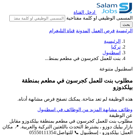
ادخل القناة
المسمى الوظيفي او كلمة مفتاحية
بحث
الرئيسية
فرص العمل
المدونة
قناة التليغرام
الرئيسية
تركيا
اسطنبول
بنت للعمل كجرسون في مطعم بمنط...
اسطنبول
متنوعة
مطلوب بنت للعمل كجرسون في مطعم بمنطقة
بيلكدوزو
هذه الوظيفة لم تعد متاحة. يمكنك تصفح فرص مشابهة أدناه.
وظائف مشابهة
المزيد من الوظائف في اسطنبول
عن الوظيفة
مطلوب بنت للعمل كجرسون في مطعم بمنطقة بيلكدوزو مقابل
بازار بيليك دوزو ، يشترط التحدث باللغتين التركية والعربية. 📍 مكان
العمل: بيلكدوزو - إسطنبول 📞 للتواصل:05550111354