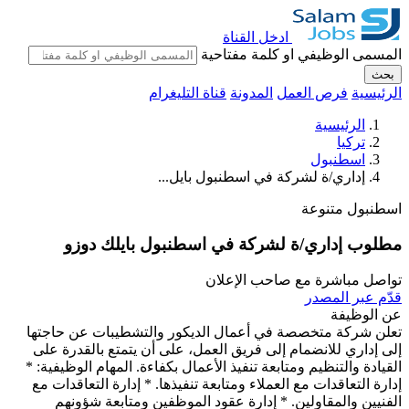
ادخل القناة
المسمى الوظيفي او كلمة مفتاحية
بحث
الرئيسية
فرص العمل
المدونة
قناة التليغرام
الرئيسية
تركيا
اسطنبول
إداري/ة لشركة في اسطنبول بايل...
اسطنبول
متنوعة
مطلوب إداري/ة لشركة في اسطنبول بايلك دوزو
تواصل مباشرة مع صاحب الإعلان
قدّم عبر المصدر
عن الوظيفة
تعلن شركة متخصصة في أعمال الديكور والتشطيبات عن حاجتها
إلى إداري للانضمام إلى فريق العمل، على أن يتمتع بالقدرة على
القيادة والتنظيم ومتابعة تنفيذ الأعمال بكفاءة. المهام الوظيفية: *
إدارة التعاقدات مع العملاء ومتابعة تنفيذها. * إدارة التعاقدات مع
الفنيين والمقاولين. * إدارة عقود الموظفين ومتابعة شؤونهم