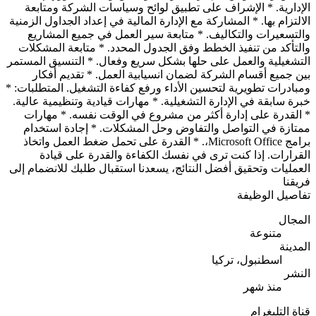
الإدارية. * الإشراف على تطبيق لوائح وسياسات الشركة ومتابعة
الالتزام بها. * المشاركة مع الإدارة المالية في إعداد الجداول الزمنية
والتسعيرات والتكاليف. * متابعة سير العمل في جميع المشاريع
والتأكد من تنفيذ الخطط وفق الجدول المحدد. * متابعة المشكلات
التشغيلية والعمل على حلها بشكل سريع وفعال. * التنسيق المستمر
بين جميع أقسام الشركة لضمان انسيابية العمل. * تقديم أفكار
ومبادرات تطويرية لتحسين الأداء ورفع كفاءة التشغيل. المتطلبات: *
خبرة سابقة في الإدارة التشغيلية. * مهارات قيادية وتنظيمية عالية.
* القدرة على إدارة أكثر من مشروع في الوقت نفسه. * مهارات
ممتازة في التواصل والتفاوض وحل المشكلات. * إجادة استخدام
برامج Microsoft Office،. * القدرة على تحمل ضغط العمل واتخاذ
القرارات. إذا كنت ترى في نفسك الكفاءة والقدرة على قيادة
العمليات وتحقيق أفضل النتائج، يسعدنا استقبال طلبك للانضمام إلى
فريقنا
تفاصيل الوظيفة
المجال
متنوعة
المدينة
اسطنبول، تركيا
النشر
منذ شهر
قناة التليغرام