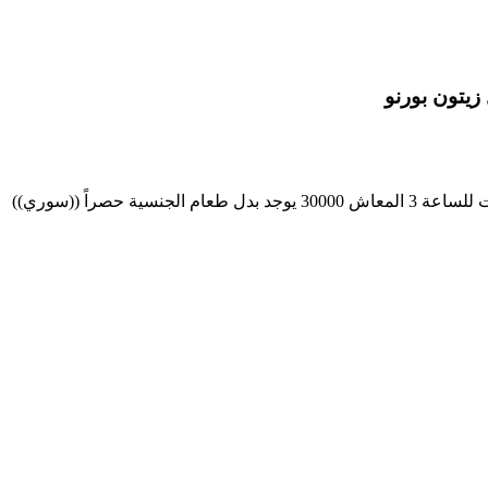
مطلوب عمال للعمل بزيتون بورنو في محل اقمشة يجيد اللغة التركية يوجد تحميل وتنزيل بضاعة الدوام من الساعة 8:30 حتى 7:30 يوم السبت للساعة 3 المعاش 30000 يوجد بدل طعام الجنسية حصراً ((سوري))