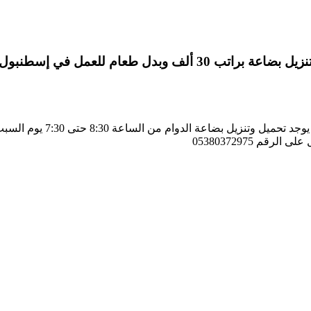
لعمل في إسطنبول زيتون بورنو
م 05380372975