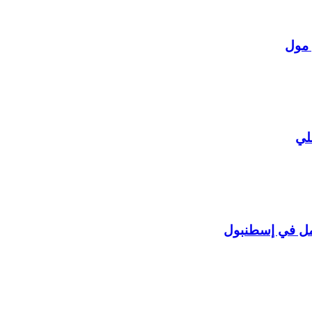
 مول
لي