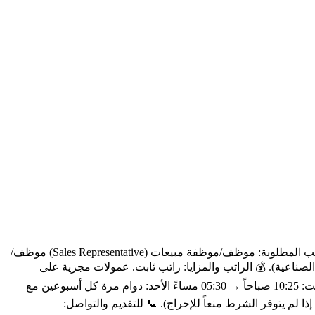
شركة كول سنتر تعلن عن فرص عمل للشباب مطلوب موظفين وموظفات للعمل ضمن بيئة احترافية ومريحة لعدة شواغر متاحة. 💼 المناصب المطلوبة: موظف/موظفة مبيعات (Sales Representative) موظف/
 متابعة شحنات موظف/موظفة تأكيد معلومات 📦 المجال: كوزماتك ومنتجات طبية. 📍 المكان: كاتهانا - ليفنت - قريب من مترو M2 (الصناعية). 💰 الراتب والمزايا: راتب ثابت. عمولات مجزية على
التسليمات. وجبة طعام يومية. ساعات إضافية مدفوعة عند ضغط العمل. 🕘 أوقات الدوام: الإثنين–الجمعة: 09:55 صباحاً → 07:00 مساءً السبت: 10:25 صباحاً → 05:30 مساءً الأحد: دوام مرة كل أسبوعين مع
 بعين الاعتبار وعدم التقديم إذا لم يتوفر الشرط منعاً للإحراج). 📞 للتقديم والتواصل: