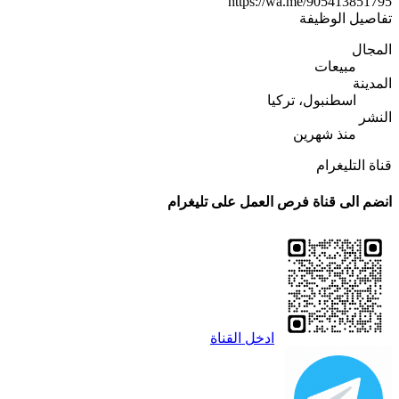
https://wa.me/905413851795
تفاصيل الوظيفة
المجال
مبيعات
المدينة
اسطنبول، تركيا
النشر
منذ شهرين
قناة التليغرام
انضم الى قناة فرص العمل على تليغرام
ادخل القناة