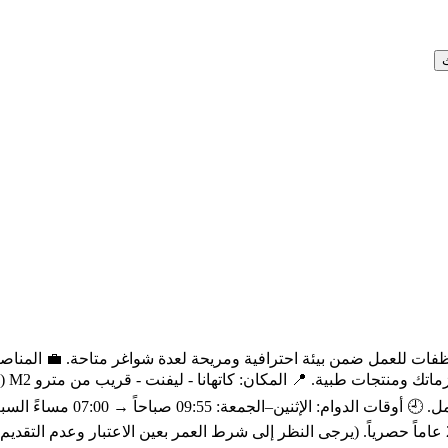
موظفة
خيار (يومية مضاعفة أو إجازة تعويضية). 🎯 الشروط: العمر بين 18–28 عاماً حصرياً. (يرجى النظر إلى شرط العمر