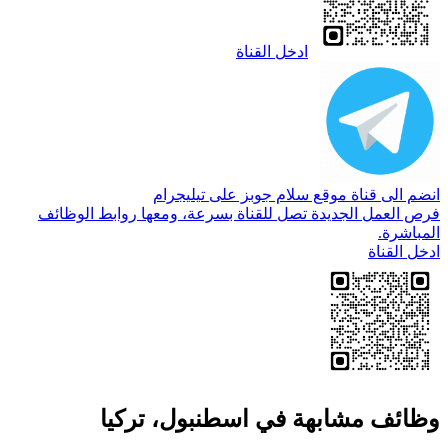
ادخل القناة
انضم الى قناة موقع سلام جوبز على تيليجرام
فرص العمل الجديدة تصل للقناة بسرعة، ومعها روابط الوظائف
المباشرة.
ادخل القناة
وظائف مشابهة في اسطنبول، تركيا