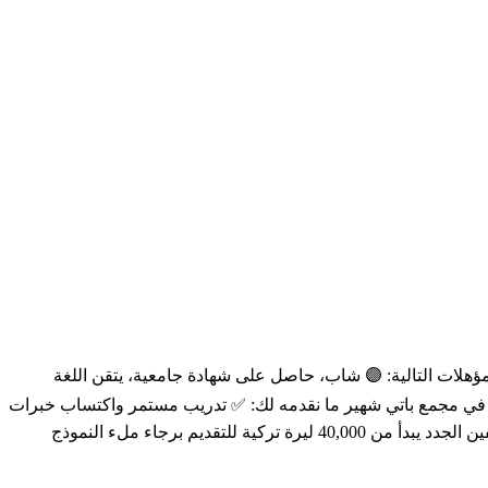
ؤهلات التالية: 🟣 شاب، حاصل على شهادة جامعية، يتقن اللغة
ة في مجمع باتي شهير ما نقدمه لك: ✅ تدريب مستمر واكتساب خبرات
قيّمة بفترات قصيرة ✅ بيئة عمل احترافية وإبداعية ✅ بدلات: مواصلات | اتصالات | طعام ✅ رواتب مجزية، سلم المقبوضات الإجمالية للموظفين الجدد يبدأ من 40,000 ليرة تركية للتقديم برجاء ملء النموذج