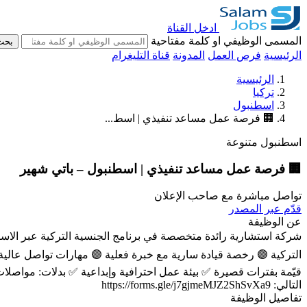
ادخل القناة
المسمى الوظيفي او كلمة مفتاحية
بحث
الرئيسية
فرص العمل
المدونة
قناة التليغرام
الرئيسية
تركيا
اسطنبول
🏢 فرصة عمل مساعد تنفيذي | اسط...
اسطنبول
متنوعة
🏢 فرصة عمل مساعد تنفيذي | اسطنبول – باتي شهير
تواصل مباشرة مع صاحب الإعلان
قدّم عبر المصدر
عن الوظيفة
شركة استشارية رائدة متخصصة في برنامج الجنسية التركية عبر الاستث
التركية 🟣 رخصة قيادة سارية مع خبرة فعلية 🟣 مهارات تواصل عال
التالي: https://forms.gle/j7gjmeMJZ2ShSvXa9
تفاصيل الوظيفة