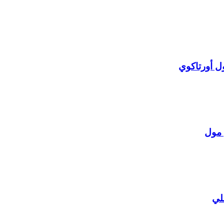
ل أورتاكوي
 مول
لي