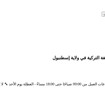
🔸 المتطلبات: - العمر تحت 25 سنة - إجادة اللغة التركية - الالتزا