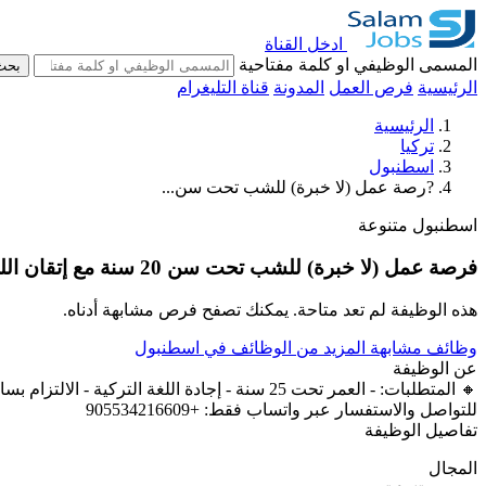
ادخل القناة
المسمى الوظيفي او كلمة مفتاحية
بحث
الرئيسية
فرص العمل
المدونة
قناة التليغرام
الرئيسية
تركيا
اسطنبول
?رصة عمل (لا خبرة) للشب تحت سن...
اسطنبول
متنوعة
فرصة عمل (لا خبرة) للشب تحت سن 20 سنة مع إتقان اللغة التركية في ولاية إسطنبول
هذه الوظيفة لم تعد متاحة. يمكنك تصفح فرص مشابهة أدناه.
وظائف مشابهة
المزيد من الوظائف في اسطنبول
عن الوظيفة
للتواصل والاستفسار عبر واتساب فقط: +905534216609
تفاصيل الوظيفة
المجال