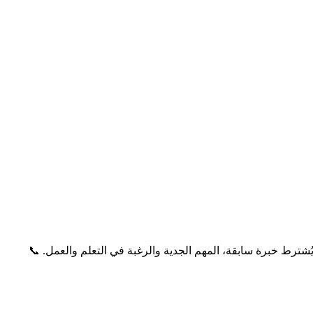
م بساعات العمل من 09:00 صباحًا حتى 18:00 مساءً - العطلة يوم الأحد 🔧 لا يُشترط خبرة سابقة، المهم الجدية والرغبة في التعلم والعمل. 📞