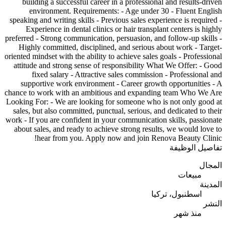
building a successful career in a professional and results-driven
environment. Requirements: - Age under 30 - Fluent English
speaking and writing skills - Previous sales experience is required -
Experience in dental clinics or hair transplant centers is highly
preferred - Strong communication, persuasion, and follow-up skills -
Highly committed, disciplined, and serious about work - Target-
oriented mindset with the ability to achieve sales goals - Professional
attitude and strong sense of responsibility What We Offer: - Good
fixed salary - Attractive sales commission - Professional and
supportive work environment - Career growth opportunities - A
chance to work with an ambitious and expanding team Who We Are
Looking For: - We are looking for someone who is not only good at
sales, but also committed, punctual, serious, and dedicated to their
work - If you are confident in your communication skills, passionate
about sales, and ready to achieve strong results, we would love to
hear from you. Apply now and join Renova Beauty Clinic!
تفاصيل الوظيفة
المجال
مبيعات
المدينة
اسطنبول، تركيا
النشر
منذ شهر