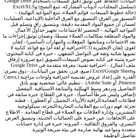
البيانات: الحفاظ على توثيق دقيق للمبيعات باستخدام Google Drive
(تسلسل المجلدات، أذونات المشاركة، تتبع النسخ) وExcel/XLS
(حالة خطوط المبيعات، قوائم العملاء، تتبع المواعيد النهائية). -
التنسيق بين الفرق: التنسيق مع الفرق الداخلية (الإبداعية، العمليات)
لضمان أن جميع المواد المقدمة دقيقة، وبتنسيق راقٍ وتسلم قبل
المواعيد النهائية. - التحضير للاجتماعات: تجهيز جداول الأعمال
والمواد المتعلقة بمكالمات العملاء مسبقًا، وضمان توثيق إجراءات ما
بعد الاجتماعات ومتابعتها. المؤهلات والمهارات (أساسي) - إتقان
لغوي: إتقان الإنجليزية (C3/احترافية أو لغة أم) مع قواعد كتابية لا
تشوبها شائبة وثقة في التواصل الشفهي. - خبرة في كتابة المحتوى:
خبرة مثبتة في كتابة نصوص المبيعات/التسويق (مع ضرورة إرفاق
ملف أعمال). - احترافية تقنية: معرفة متقدمة في Google Drive
وExcel/Google Sheets (صيغ، فرز، تحقق من البيانات). - ذوق بصري:
القدرة على إعداد عروض تقديمية احترافية ولوحات مزاجية (Canva,
Pinterest, أو Adobe Suite). - تنظيم عالي: شخصية تهتم بأدق
التفاصيل وتزدهر وسط الهيكلية والمتابعة الاستباقية. المفضل
(إضافي وليس شرطاً أساسياً) - خبرة في القطاع: خبرة سابقة في
قطاعات الفخامة/الراقية (الأزياء، التجميل، أو العطور). - فطنة
تجزئة: فهم دورات بيع العلامات التجارية/التجزئة، سيكولوجية
المشترين، وإدارة العلاقات مع العملاء في قطاع الفخامة. - الاطلاع
على الاتجاهات: عين خبيرة على الجماليات الحديثة، وتنسيق العرض
البصري، والفروق الثقافية. - المرونة: خبرة في إدارة حسابات
متعددة ومواعيد نهائية صارمة في بيئة سريعة الوتيرة.
تفاصيل الوظيفة