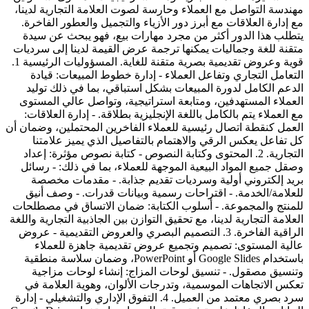
مهندسة التواصل مع العملاء وحارسة لصوت العلامة التجارية لدينا،
مع إدارة العلاقات مع أبرز دور الأزياء والتجميل والعطور الفاخرة.
يتطلب هذا الدور أكثر من مجرد مهارات بيع، فهو يبحث عن سيدة
متقنة للغة وجماليات يمكنها ترجمة عرض القيمة لدينا إلى سرديات
قوية وعروض تقديمية بصرية متقنة للغاية. المسؤوليات الرئيسية 1.
التعامل التجاري وتفاعل العملاء - إدارة خطوط المبيعات: قيادة
الدعم الكامل لدورة المبيعات بشكل استباقي، بما في ذلك توليد
العملاء المستهدفين، ومتابعة استراتيجية، وتواصل عالي المستوى
مع العملاء يتم بالكامل باللغة الإنجليزية بطلاقة. - إدارة العلاقات:
العمل كنقطة اتصال رئيسية للعملاء الفاخرين المحتملين، وضمان أن
كل تفاعل يعكس الرقي والاهتمام بالتفاصيل الذي يميز علامتنا
التجارية. 2. المحتوى وكتابة النصوص - كتابة نصوص مؤثرة: إعداد
وصقل جميع المواد البيعية الموجهة للعملاء، بما في ذلك: - رسائل
بريد إلكتروني أولية وسرديات تقديم جذابة. - مقدمات مخصصة
للعلامة/الخدمة. - اقتراحات رسمية وبيانات قدرات. - وصف أنيق
للمنتج والمجموعة. - أسلوب الكتابة: ضمان الاتساق في مصطلحات
العلامة التجارية لدينا، مع تحقيق التوازن بين الجاذبية التجارية واللغة
الراقية الفاخرة. 3. التصميم البصري والعروض التقديمية - عروض
عالية المستوى: تصميم وتجميع عروض تقديمية جاهزة للعملاء
باستخدام Google Slides أو PowerPoint، وضمان سلاسة منطقية
وتنسيق مصقول. - تنسيق لوحات المزاج: إنشاء لوحات مزاجية
تعكس الاتجاهات الموسمية، وتدرجات الألوان، وهوية العلامة في
سرد بصري معتمد من العميل. 4. التفوق الإداري والتشغيلي - إدارة