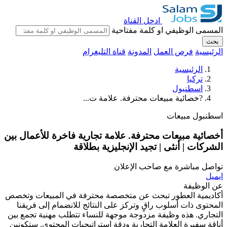
ادخل القناة
المسمى الوظيفي او كلمة مفتاحية
بحث
الرئيسية
فرص العمل
المدونة
قناة التليغرام
الرئيسية
تركيا
اسطنبول
?خصائية مبيعات محترفة. علامة ت...
اسطنبول
مبيعات
أخصائية مبيعات محترفة. علامة تجارية فاخرة للأعمال بين
الشركات | أنثى | تجيد الإنجليزية بطلاقة
تواصل مباشرة مع صاحب الإعلان
ايميل
عن الوظيفة
أكاديمية العطور تبحث عن متخصصة محترفة في المبيعات وتخصص
المحتوى ذات أسلوب راقٍ وتركز على النتائج للانضمام إلى فريقنا
التجاري. هذه وظيفة مزدوجة موجهة للنساء تتطلب مهنية تجمع بين
أناقة سفيرة العلامة التجارية ودقة استراتيجيات المحتوى. ستكونين